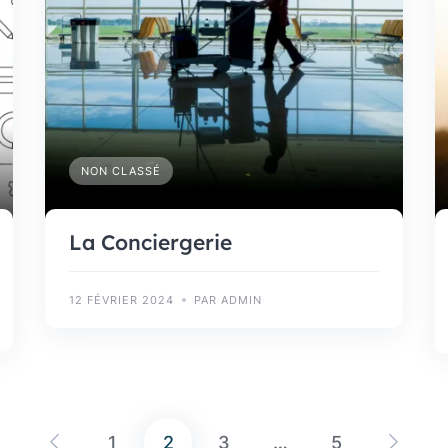
NON CLASSÉ
La Conciergerie
12 FÉVRIER 2024
PAR ADMIN
1
2
3
…
5