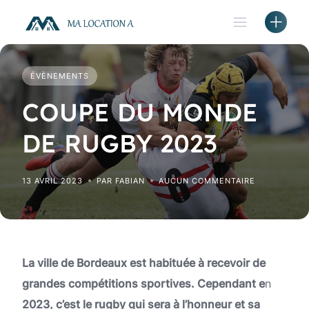
Skip
to
content
ÉVÈNEMENTS
COUPE DU MONDE
DE RUGBY 2023
13 AVRIL 2023
PAR FABIAN
AUCUN COMMENTAIRE
La ville de Bordeaux est habituée à recevoir de
grandes compétitions sportives. Cependant e
n
2023, c’est le rugby qui sera à l’honneur et sa