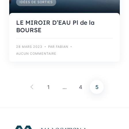
IDÉES DE SORTIES
LE MIROIR D’EAU Pl de la
BOURSE
28 MARS 2023
PAR FABIAN
AUCUN COMMENTAIRE
1
…
4
5
Pagination
des
publications