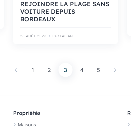
REJOINDRE LA PLAGE SANS
VOITURE DEPUIS
BORDEAUX
28 AOÛT 2023
PAR FABIAN
1
2
3
4
5
Pagination
des
publications
Propriétés
R
Maisons