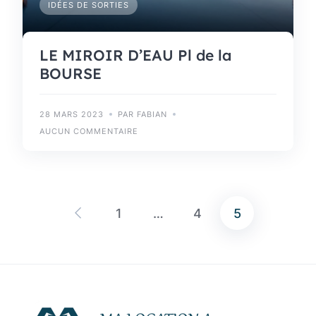
IDÉES DE SORTIES
LE MIROIR D’EAU Pl de la
BOURSE
28 MARS 2023
PAR FABIAN
AUCUN COMMENTAIRE
1
…
4
5
Pagination
des
publications