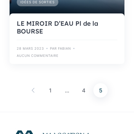
IDÉES DE SORTIES
LE MIROIR D’EAU Pl de la
BOURSE
28 MARS 2023
PAR FABIAN
AUCUN COMMENTAIRE
1
…
4
5
Pagination
des
publications