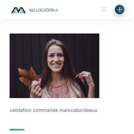
Skip
to
content
validation commande malocabordeaux